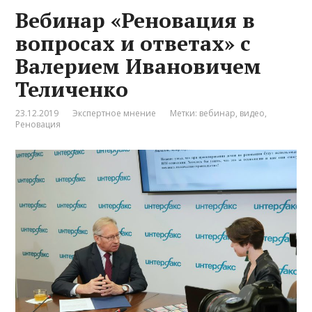
Вебинар «Реновация в
вопросах и ответах» с
Валерием Ивановичем
Теличенко
23.12.2019
Экспертное мнение
Метки:
вебинар
,
видео
,
Реновация